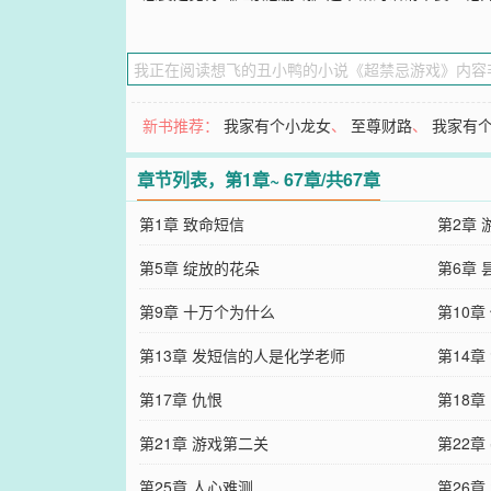
新书推荐：
我家有个小龙女
、
至尊财路
、
我家有
章节列表，第1章~ 67章/共67章
第1章 致命短信
第2章 
第5章 绽放的花朵
第6章 
第9章 十万个为什么
第10章
第13章 发短信的人是化学老师
第14章
第17章 仇恨
第18章
第21章 游戏第二关
第22章
第25章 人心难测
第26章