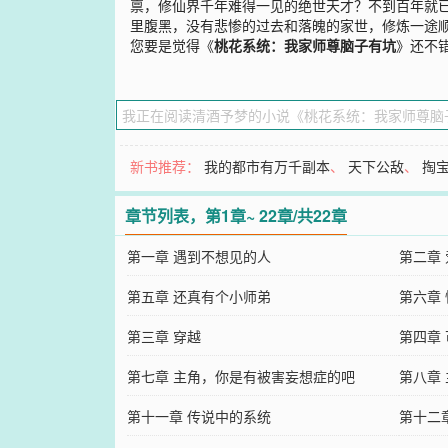
禀，修仙界千年难得一见的绝世天才？不到百年就已
里腹黑，没有悲惨的过去和落魄的家世，修炼一途顺
您要是觉得《
桃花系统：我家师尊脑子有坑
》还不
新书推荐：
我的都市有万千副本
、
天下公敌
、
掏
章节列表，第1章~ 22章/共22章
第一章 遇到不想见的人
第二章
第五章 还真有个小师弟
第六章
第三章 穿越
第四章
第七章 主角，你是有被害妄想症的吧
第八章
第十一章 传说中的系统
第十二