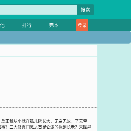
搜索
他
排行
完本
登录
，反正我从小就在孤儿院长大，无亲无故，了无牵
回事？三大修真门派之首昆仑派的执剑长老？天赋异