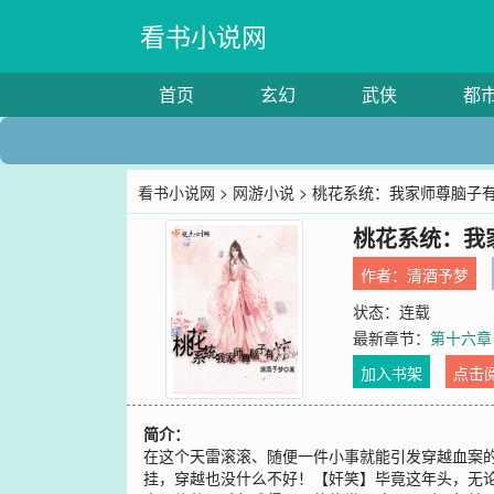
看书小说网
首页
玄幻
武侠
都
看书小说网
>
网游小说
> 桃花系统：我家师尊脑子
桃花系统：我
作者：
清酒予梦
状态：连载
最新章节：
第十六章
加入书架
点击
简介：
在这个天雷滚滚、随便一件小事就能引发穿越血案
挂，穿越也没什么不好！【奸笑】毕竟这年头，无