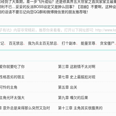
经到了大乘期，差一步飞升成仙？还是修真界五大世家之首凤家家主最重
利不已…妥妥的反派BOSS设定又是肿么回事？【泪崩】不要啊，这种
错的话请不要忘记向您QQ群和微博微信里的朋友推荐哦！
宝记
、
百无禁忌
、
我为兵主百无禁忌
、
打个副本
、
能量至尊
、
贪宝僵尸
 爱你就要吃了你
第三章 这剧情不太对啊
 性格恶劣的宿主
第七章 史上最尴尬对视
 可怜的主角
第五章 出关
 主角光环太强大
第九章 嘴欠的后果
章 意外总是来得那么突然又及时
第十三章 主角其实很腹黑的