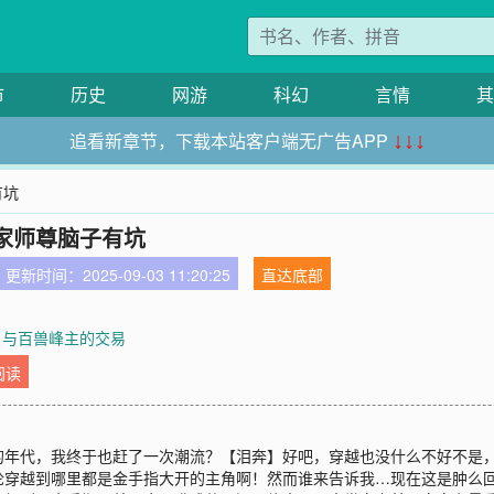
市
历史
网游
科幻
言情
其
追看新章节，下载本站客户端无广告APP
↓↓↓
有坑
家师尊脑子有坑
更新时间：2025-09-03 11:20:25
直达底部
 与百兽峰主的交易
阅读
的年代，我终于也赶了一次潮流？【泪奔】好吧，穿越也没什么不好不是
论穿越到哪里都是金手指大开的主角啊！然而谁来告诉我…现在这是肿么