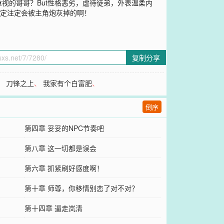
视的哥哥？But性格恶劣，虐待徒弟，外表温柔内
设定注定会被主角炮灰掉的啊！
复制分享
、
刀锋之上
、
我家有个白富肥
、
倒序
第四章 妥妥的NPC节奏吧
第八章 这一切都是误会
第六章 抓紧刷好感度啊！
第十章 师尊，你移情别恋了对不对？
第十四章 逼走岚清