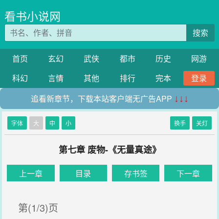
看书小说网
搜索
首页
玄幻
武侠
都市
历史
网游
科幻
言情
其他
排行
完本
登录
追看新章节，下载本站客户端无广告APP
↓↓↓
字体
大
中
小
换手
关灯
第七章 废物-《无量真途》
上一章
目录
存书签
下一章
第(1/3)页