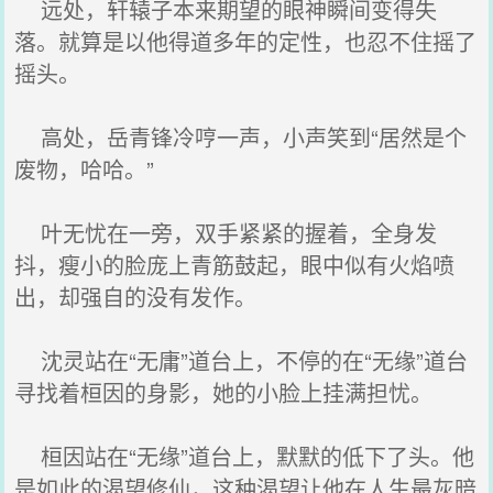
远处，轩辕子本来期望的眼神瞬间变得失
落。就算是以他得道多年的定性，也忍不住摇了
摇头。
高处，岳青锋冷哼一声，小声笑到“居然是个
废物，哈哈。”
叶无忧在一旁，双手紧紧的握着，全身发
抖，瘦小的脸庞上青筋鼓起，眼中似有火焰喷
出，却强自的没有发作。
沈灵站在“无庸”道台上，不停的在“无缘”道台
寻找着桓因的身影，她的小脸上挂满担忧。
桓因站在“无缘”道台上，默默的低下了头。他
是如此的渴望修仙，这种渴望让他在人生最灰暗