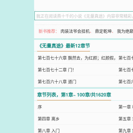
新书推荐：
肉装法爷会挂机
、
鼎定乾坤
、
我为绝
《无量真途》最新12章节
第七百七十六章 飘然去，为红颜；红颜假，
第七百
匠心真（终）
第七百七十二章 门！
第七百
第七百六十八章 道门
第七百
章节列表，第1章~ 100章/共1620章
序
第一章
第四章 离乡
第五章
第八章 入门
第九章