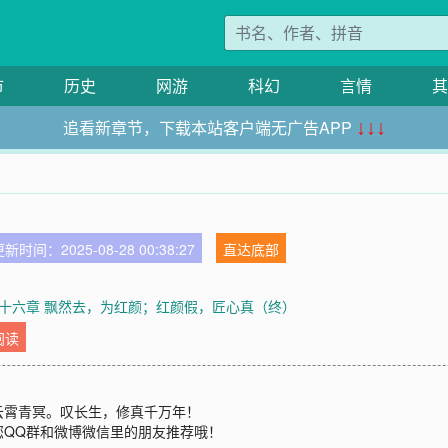
市
历史
网游
科幻
言情
其
追看新章节，下载本站客户端无广告APP
↓↓↓
新时间：2025-08-28 00:38:27
直达底部
十六章 飘然去，为红颜；红颜假，匠心真（终）
阅读
云霄青冥。叹长生，修真千万年！
您QQ群和微博微信里的朋友推荐哦！