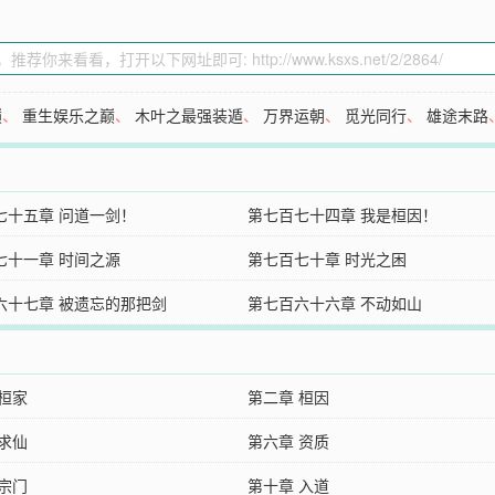
巅
、
重生娱乐之巅
、
木叶之最强装遁
、
万界运朝
、
觅光同行
、
雄途末路
七十五章 问道一剑！
第七百七十四章 我是桓因！
七十一章 时间之源
第七百七十章 时光之困
六十七章 被遗忘的那把剑
第七百六十六章 不动如山
 桓家
第二章 桓因
 求仙
第六章 资质
 宗门
第十章 入道