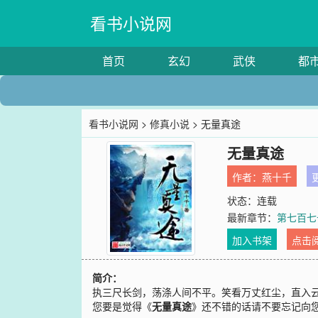
看书小说网
首页
玄幻
武侠
都
看书小说网
>
修真小说
> 无量真途
无量真途
作者：
燕十千
更
状态：连载
最新章节：
第七百七
加入书架
点击
简介：
执三尺长剑，荡涤人间不平。笑看万丈红尘，直入
您要是觉得《
无量真途
》还不错的话请不要忘记向