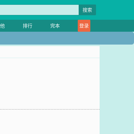
搜索
他
排行
完本
登录