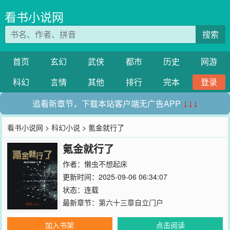
看书小说网
搜索
首页
玄幻
武侠
都市
历史
网游
科幻
言情
其他
排行
完本
登录
追看新章节，下载本站客户端无广告APP
↓↓↓
看书小说网
>
科幻小说
> 氪金就行了
氪金就行了
作者：
懒虫不想起床
更新时间：2025-09-06 06:34:07
状态：连载
最新章节：
第六十三章自立门户
加入书架
点击阅读