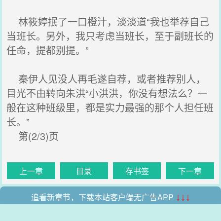
林筱婷抿了一口橙汁，淡淡道“我也举荐自己
当班长。另外，我只考虑当班长，至于副班长的
任命，提都别提。”
秦伊人见没人再毛遂自荐，或者推荐别人，
目光不由转向朱洪“小洪洪，你没有想法么？一
般在这种班级里，都是实力最强的那个人担任班
长。”
第(2/3)页
上一章
目录
存书签
下一章
追看新章节，下载本站客户端无广告APP
↓↓↓