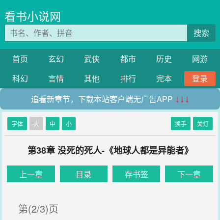
看书小说网
搜索
首页
玄幻
武侠
都市
历史
网游
科幻
言情
其他
排行
完本
登录
追看新章节，下载本站客户端无广告APP
↓↓↓
字体
大
中
小
换手
关灯
第38章 没死的死人-《地球人都是异能者》
上一章
目录
存书签
下一章
第(2/3)页