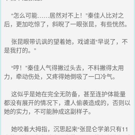
“怎么可能……居然对不上！”秦佳人比对之
后，更加吃惊了，斜睨了一眼张昆，有些恍然。
张昆眼带讥讽的望着她，戏谑道“早说了，不
是我打的。”
“哼！”秦佳人气得撇过头去，不料撇得太用
力，牵动伤处，又疼得她倒吸了一口冷气。
这似乎是她在完全无防备，甚至连护体能量
都没有展开的情况下，遭人偷袭造成的，否则以
她的实力，不可能肿成这副样子。
她咬着大拇指，沉思起来“张昆仑学弟只有11