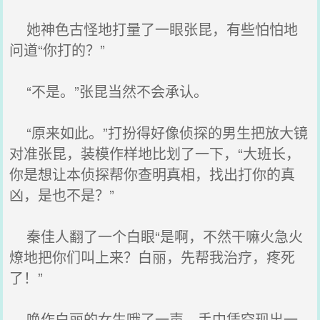
她神色古怪地打量了一眼张昆，有些怕怕地
问道“你打的？”
“不是。”张昆当然不会承认。
“原来如此。”打扮得好像侦探的男生把放大镜
对准张昆，装模作样地比划了一下，“大班长，
你是想让本侦探帮你查明真相，找出打你的真
凶，是也不是？”
秦佳人翻了一个白眼“是啊，不然干嘛火急火
燎地把你们叫上来？白丽，先帮我治疗，疼死
了！”
唤作白丽的女生哦了一声，手中凭空现出一