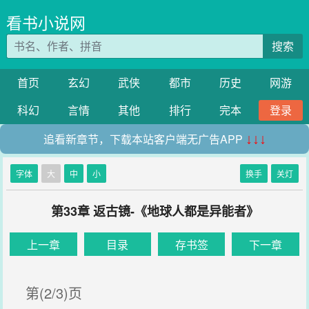
看书小说网
搜索
首页
玄幻
武侠
都市
历史
网游
科幻
言情
其他
排行
完本
登录
追看新章节，下载本站客户端无广告APP
↓↓↓
字体
大
中
小
换手
关灯
第33章 返古镜-《地球人都是异能者》
上一章
目录
存书签
下一章
第(2/3)页