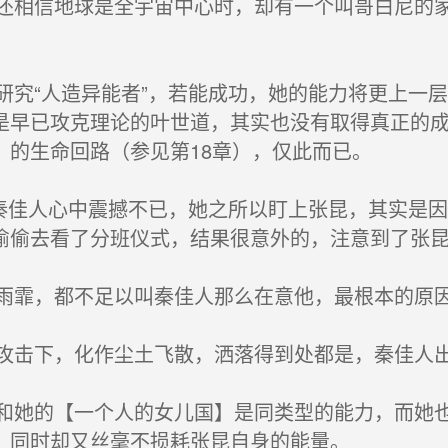
相信地球是全宇宙中心时，却有一个叫哥白尼的家
究“人造异能者”，若能成功，她的能力将更上一
是早已攻克理论的叶世道，其实也没有取得真正的
】的生命回路（参见第18章），仅此而已。
秦佳人心中震撼不已，她之所以盯上张昆，其实是
偷偷去看了分班仪式，结果很意外的，注意到了张
霏，都不足以叫秦佳人那么在意他，最根本的原因是
击下，化作尘土飞散，洒落得到处都是，秦佳人出
她的【一个人的女儿国】是同类型的能力，而她也
，同时却又丝毫不损耗张昆自身的能量。