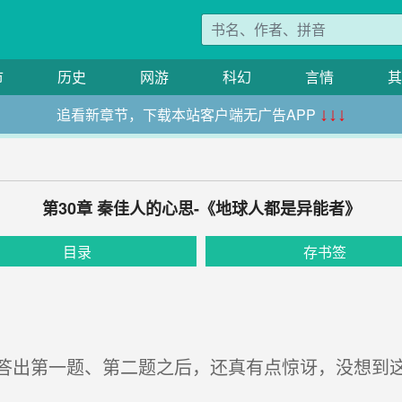
市
历史
网游
科幻
言情
其
追看新章节，下载本站客户端无广告APP
↓↓↓
第30章 秦佳人的心思-《地球人都是异能者》
目录
存书签
出第一题、第二题之后，还真有点惊讶，没想到这