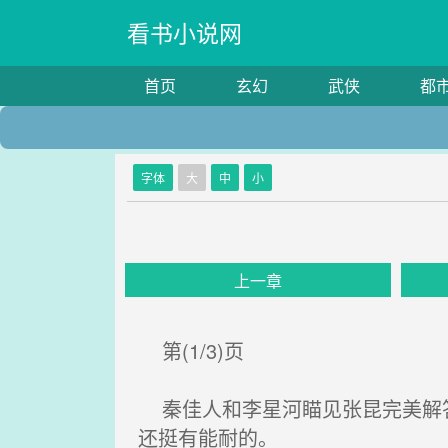
看书小说网
首页
玄幻
武侠
都
字体
大
中
小
上一章
第(1/3)页
秦佳人和李星河瞄见张昆完美解答
还挺有能耐的。