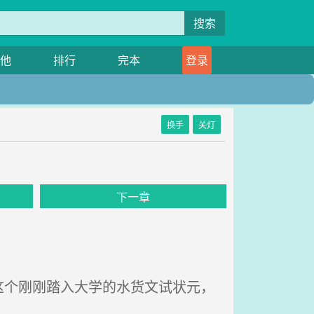
搜索
他
排行
完本
登录
换手
关灯
下一章
个刚刚踏入大学的水货文试状元，