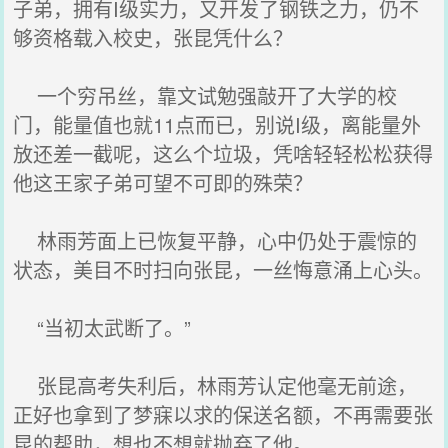
子弟，拥有I级实力，又开发了钢铁之力，仍不
够资格载入校史，张昆凭什么？
一个穷吊丝，靠文试勉强敲开了大学的校
门，能量值也就11点而已，别说I级，离能量外
放还差一截呢，这么个垃圾，凭啥轻轻松松获得
他这王家子弟可望不可即的殊荣？
林雨芳面上已恢复平静，心中仍处于震惊的
状态，美目不时扫向张昆，一丝悔意涌上心头。
“当初太武断了。”
张昆高考失利后，林雨芳认定他毫无前途，
正好也拿到了梦寐以求的保送名额，不再需要张
昆的帮助，想也不想就抛弃了他。