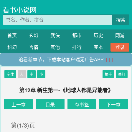
看书小说网
搜索
首页
玄幻
武侠
都市
历史
网游
科幻
言情
其他
排行
完本
登录
追看新章节，下载本站客户端无广告APP
↓↓↓
字体
大
中
小
换手
关灯
第12章 新生第一-《地球人都是异能者》
上一章
目录
存书签
下一章
第(1/3)页