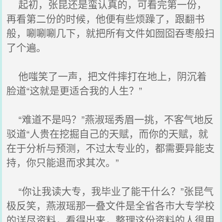
起初，张昆还是蛮认真的，可看完第一份，
再看第二份的时候，他便有些烦躁了，跟翻书
般，唰唰唰几下，就把所有文件如囫囵吞枣般扫
了个遍。
他嗤笑了一声，把文件摔打在地上，阴沉着
脸道“这就是更适合我的人生？”
“难道不是吗？”燕淑瑶秀眉一挑，不客气地反
驳道“人贵在挖掘自己的天赋，而你的天赋，就
在于分析与预测，不过太专业的，都需要异能支
持，你只能退而求其次。”
“你让我读大专，我毕业了能干什么？”张昆气
极反笑，燕淑瑶那一叠文件是全省各市大专学校
的详尽资料，看得出来，整理这份资料的人很用