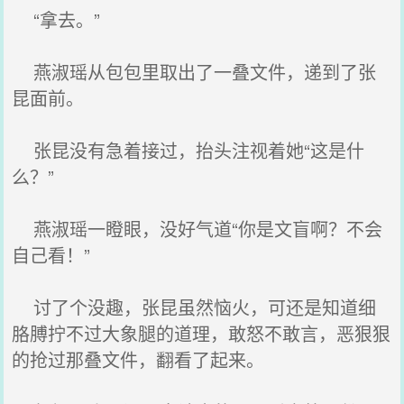
“拿去。”
燕淑瑶从包包里取出了一叠文件，递到了张
昆面前。
张昆没有急着接过，抬头注视着她“这是什
么？”
燕淑瑶一瞪眼，没好气道“你是文盲啊？不会
自己看！”
讨了个没趣，张昆虽然恼火，可还是知道细
胳膊拧不过大象腿的道理，敢怒不敢言，恶狠狠
的抢过那叠文件，翻看了起来。