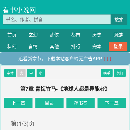
看书小说网
搜索
首页
玄幻
武侠
都市
历史
网游
科幻
言情
其他
排行
完本
登录
追看新章节，下载本站客户端无广告APP
↓↓↓
字体
大
中
小
换手
关灯
第7章 青梅竹马-《地球人都是异能者》
上一章
目录
存书签
下一章
第(1/3)页