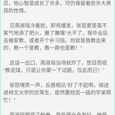
忍，他心智是成长了许多，可仍保留着些许大男
孩的性情。
见燕淑瑶冷着脸，即将爆发，张昆更是毫不
客气地添了把火，撇了撇嘴“大不了，我毕业后
去做家教，或者开个补习班。你就是我教出来
的，教一个是教，教一群也是教！”
这话一出口，燕淑瑶当场就炸了，怒目而视
“教泥煤，只是让你蒙一下试题，仅此而已！”
张昆嘿笑一声，反唇相讥“好了不起啊，保送
进林文大学的优等生，居然要找低一级的学弟帮
忙！”
燕淑瑶握紧了粉拳，直气得全身发抖，她是