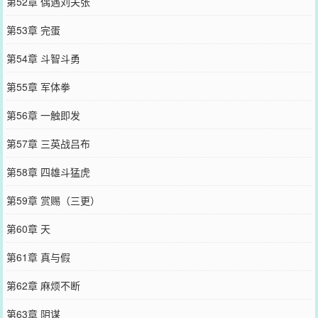
第52章 偶遇刘关张
第53章 完蛋
第54章 斗智斗勇
第55章 军体拳
第56章 一触即发
第57章 三英战吕布
第58章 四雄斗猛虎
第59章 赏赐（三更）
第60章 天
第61章 真与假
第62章 麻烦不断
第63章 阴谋