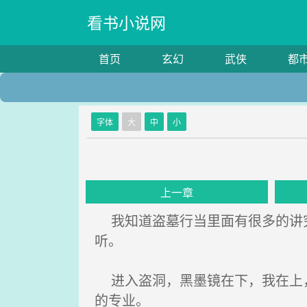
看书小说网
首页
玄幻
武侠
都
字体
大
中
小
上一章
我知道盗墓行当里面有很多的讲究
听。
进入盗洞，黑墨镜在下，我在上，
的专业。