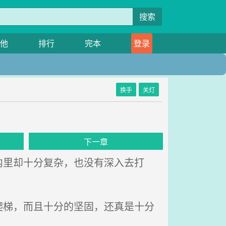
搜索
他
排行
完本
登录
换手
关灯
下一章
里却十分复杂，也没有深入去打
梯，而且十分的坚固，还真是十分