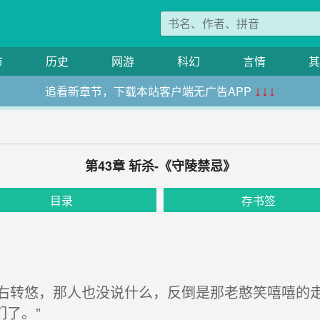
市
历史
网游
科幻
言情
其
追看新章节，下载本站客户端无广告APP
↓↓↓
第43章 斩杀-《守陵禁忌》
目录
存书签
转悠，那人也没说什么，反倒是那老憨笑嘻嘻的走
了。”