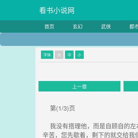
看书小说网
首页
玄幻
武侠
都
字体
大
中
小
上一章
第(1/3)页
我没有搭理他，而是自顾自的左右
辛苦，您先歇着，剩下的就交给我们