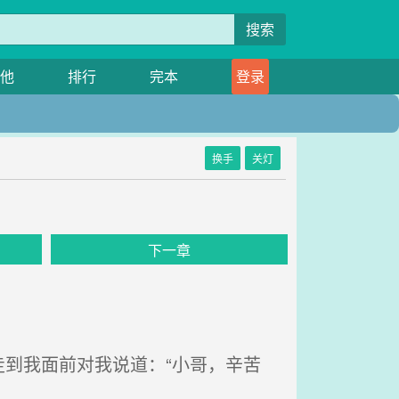
搜索
他
排行
完本
登录
换手
关灯
下一章
到我面前对我说道：“小哥，辛苦