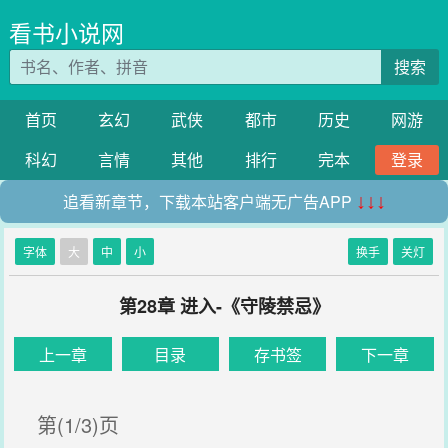
看书小说网
搜索
首页
玄幻
武侠
都市
历史
网游
科幻
言情
其他
排行
完本
登录
追看新章节，下载本站客户端无广告APP
↓↓↓
字体
大
中
小
换手
关灯
第28章 进入-《守陵禁忌》
上一章
目录
存书签
下一章
第(1/3)页