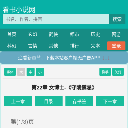
看书小说网
搜索
首页
玄幻
武侠
都市
历史
网游
科幻
言情
其他
排行
完本
登录
追看新章节，下载本站客户端无广告APP
↓↓↓
字体
大
中
小
换手
关灯
第22章 女博士-《守陵禁忌》
上一章
目录
存书签
下一章
第(1/3)页