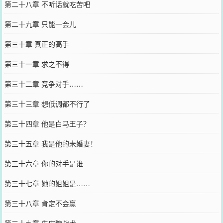
第二十八章 不听话就吃苦吧
第二十九章 只能一会儿
第三十章 真正的高手
第三十一章 求之不得
第三十二章 竞争对手……
第三十三章 想低调都不行了
第三十四章 他是白马王子？
第三十五章 我是他的未婚妻！
第三十六章 你的对手是谁
第三十七章 她的姐姐是……
第三十八章 肯定不会赢