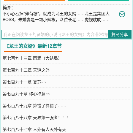
简介：
不小心吞掉“薄荷糖”，就成为龙王的女婿……龙王是集团大
BOSS，未婚妻是一颗小辣椒，众位长老……虎视眈眈……
呃，这个世界真危险……
您要是觉得《
龙王的女婿
》还不错的话请不要忘记向您QQ群和微博微
复制分享
信里的朋友推荐哦！
《龙王的女婿》最新12章节
第七百九十三章 圆满（大结局）
第七百九十二章 天道之外
第七百九十一章 复苏~~
第七百九十章 称心称意~~
第七百八十九章 算错了算错了……
第七百八十八章 天界第一强者！！！
第七百八十七章 人外有人天外有天