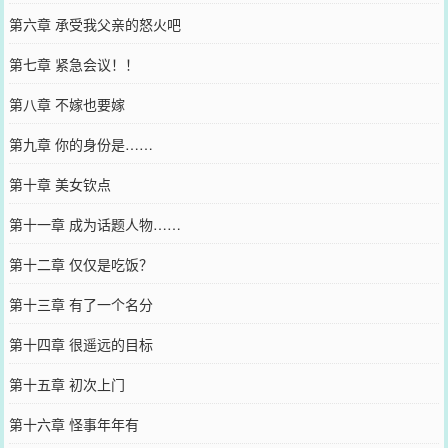
第六章 承受我父亲的怒火吧
第七章 紧急会议！！
第八章 不嫁也要嫁
第九章 你的身份是……
第十章 美女钦点
第十一章 成为话题人物……
第十二章 仅仅是吃饭？
第十三章 有了一个名分
第十四章 很遥远的目标
第十五章 初次上门
第十六章 怪事年年有