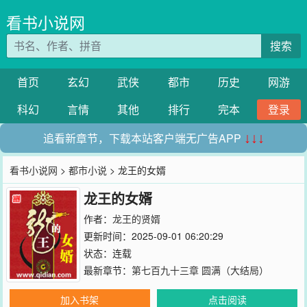
看书小说网
搜索
首页
玄幻
武侠
都市
历史
网游
科幻
言情
其他
排行
完本
登录
追看新章节，下载本站客户端无广告APP
↓↓↓
看书小说网
>
都市小说
> 龙王的女婿
龙王的女婿
作者：
龙王的贤婿
更新时间：2025-09-01 06:20:29
状态：连载
最新章节：
第七百九十三章 圆满（大结局）
加入书架
点击阅读