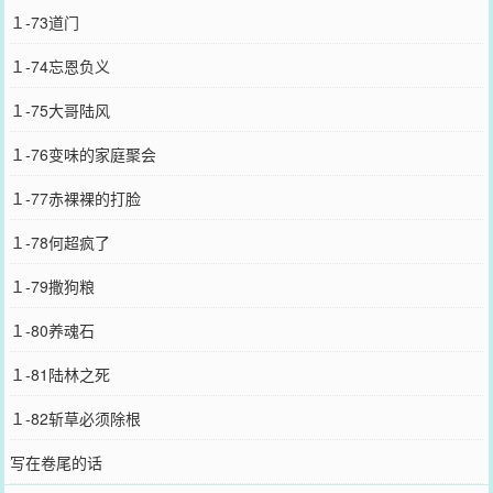
１-73道门
１-74忘恩负义
１-75大哥陆风
１-76变味的家庭聚会
１-77赤裸裸的打脸
１-78何超疯了
１-79撒狗粮
１-80养魂石
１-81陆林之死
１-82斩草必须除根
写在卷尾的话