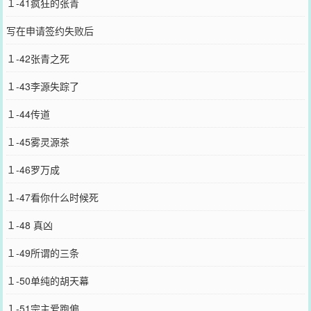
１-41疯狂的张青
写在申请签约失败后
１-42张青之死
１-43李源失踪了
１-44传道
１-45雾灵源茶
１-46罗万成
１-47看你什么时候死
１-48 真凶
１-49所谓的三条
１-50单纯的胡天幕
１-51宗主爱跑偏