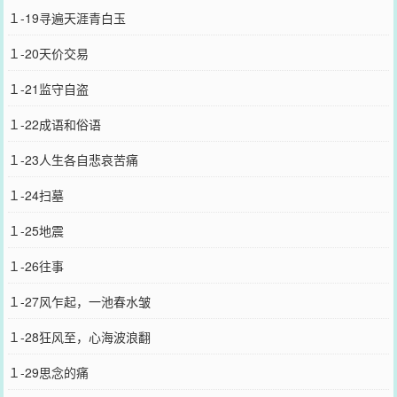
１-19寻遍天涯青白玉
１-20天价交易
１-21监守自盗
１-22成语和俗语
１-23人生各自悲哀苦痛
１-24扫墓
１-25地震
１-26往事
１-27风乍起，一池春水皱
１-28狂风至，心海波浪翻
１-29思念的痛