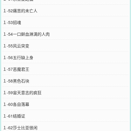
１-52痛苦的未亡人
１-53招魂
１-54一口鲜血淋漓的人肉
１-55风云突变
１-56五行缺上身
１-57恶魔君王
１-58黑色石块
１-59宙天意志的疯狂
１-60各自落幕
１-61结婚证
１-62莎士比亚很闲