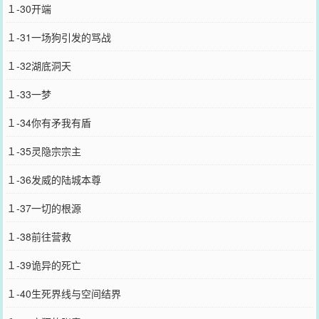
１-30开端
１-31一场狗引发的骂战
１-32湖底洞天
１-33一梦
１-34你有矛我有盾
１-35灵隐宗宗主
１-36发威的陆城本尊
１-37一切的根源
１-38前往营救
１-39诡异的死亡
１-40生死界线与空间结界