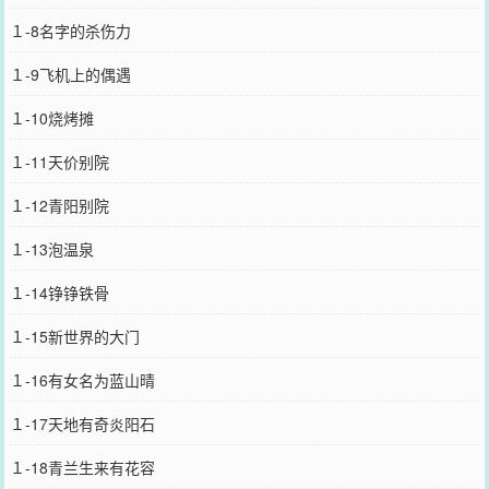
１-8名字的杀伤力
１-9飞机上的偶遇
１-10烧烤摊
１-11天价别院
１-12青阳别院
１-13泡温泉
１-14铮铮铁骨
１-15新世界的大门
１-16有女名为蓝山晴
１-17天地有奇炎阳石
１-18青兰生来有花容