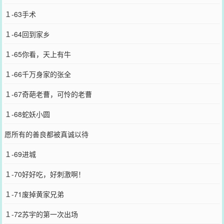
１-63手术
１-64回到家乡
１-65你看，天上有牛
１-66千万身家的张全
１-67奇葩老曹，可怜的老曹
１-68蛇妖小圆
愿所有的善良都被真诚以待
１-69进城
１-70好好吃，好刺激啊！
１-71废掉黄家兄弟
１-72苏宇的第一次出场