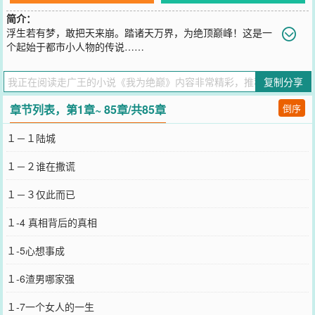
简介：
浮生若有梦，敢把天来崩。踏诸天万界，为绝顶巅峰！这是一
个起始于都市小人物的传说……
您要是觉得《
我为绝巅
》还不错的话请不要忘记向您QQ群和微博微信
里的朋友推荐哦！
复制分享
章节列表，第1章~ 85章/共85章
倒序
１－１陆城
１－２谁在撒谎
１－３仅此而已
１-4 真相背后的真相
１-5心想事成
１-6渣男哪家强
１-7一个女人的一生