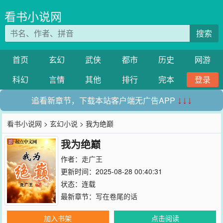
看书小说网
搜索
首页
玄幻
武侠
都市
历史
网游
科幻
言情
其他
排行
完本
登录
追看新章节，下载本站客户端无广告APP
↓↓↓
看书小说网
>
玄幻小说
> 我为绝巅
我为绝巅
作者：
走广王
更新时间：2025-08-28 00:40:31
状态：连载
最新章节：
写在卷尾的话
加入书架
点击阅读