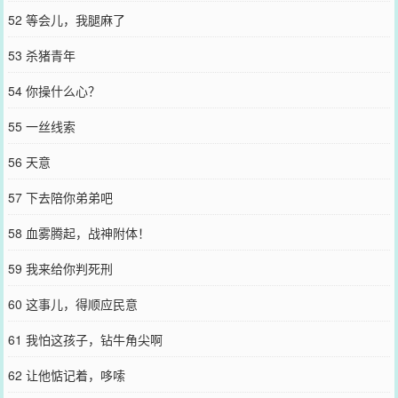
52 等会儿，我腿麻了
53 杀猪青年
54 你操什么心？
55 一丝线索
56 天意
57 下去陪你弟弟吧
58 血雾腾起，战神附体！
59 我来给你判死刑
60 这事儿，得顺应民意
61 我怕这孩子，钻牛角尖啊
62 让他惦记着，哆嗦