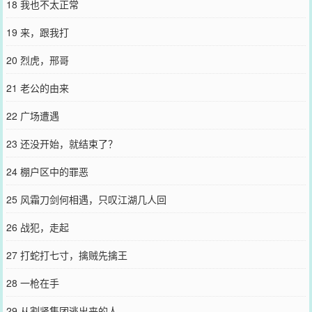
18 我也不太正常
19 来，跟我打
20 烈虎，邢哥
21 老公的由来
22 广场遭遇
23 还没开始，就结束了？
24 棚户区中的罪恶
25 风霜刀剑何相遇，只叹江湖几人回
26 战犯，走起
27 打蛇打七寸，擒贼先擒王
28 一枪在手
29 从割肾集团逃出来的人