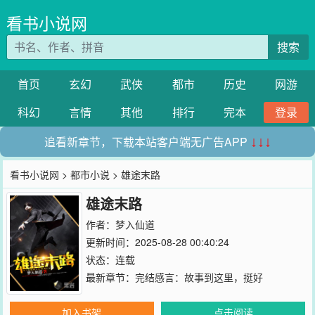
看书小说网
搜索
首页
玄幻
武侠
都市
历史
网游
科幻
言情
其他
排行
完本
登录
追看新章节，下载本站客户端无广告APP
↓↓↓
看书小说网
>
都市小说
> 雄途末路
雄途末路
作者：
梦入仙道
更新时间：2025-08-28 00:40:24
状态：连载
最新章节：
完结感言：故事到这里，挺好
加入书架
点击阅读