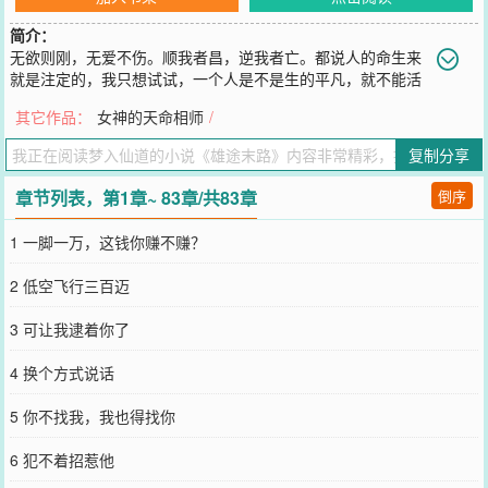
简介：
无欲则刚，无爱不伤。顺我者昌，逆我者亡。都说人的命生来
就是注定的，我只想试试，一个人是不是生的平凡，就不能活
得精彩？这是一个时代，一个属于我的时代！这是一条路，一条踏上
其它作品：
女神的天命相师
/
了，就不能回头的路。故事，还得从一个女人，花钱雇我开始……
您要是觉得《
雄途末路
》还不错的话请不要忘记向您QQ群和微博微信
复制分享
里的朋友推荐哦！
章节列表，第1章~ 83章/共83章
倒序
1 一脚一万，这钱你赚不赚？
2 低空飞行三百迈
3 可让我逮着你了
4 换个方式说话
5 你不找我，我也得找你
6 犯不着招惹他