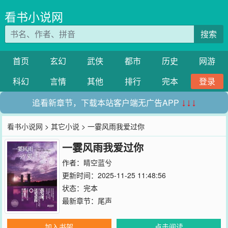
看书小说网
搜索
首页
玄幻
武侠
都市
历史
网游
科幻
言情
其他
排行
完本
登录
追看新章节，下载本站客户端无广告APP
↓↓↓
看书小说网
>
其它小说
> 一霎风雨我爱过你
一霎风雨我爱过你
作者：
睛空蓝兮
更新时间：2025-11-25 11:48:56
状态：完本
最新章节：
尾声
加入书架
点击阅读