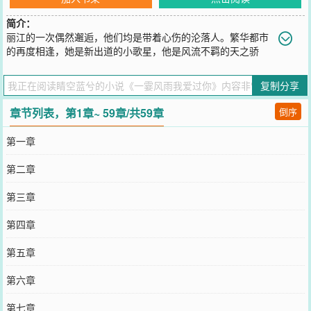
简介：
丽江的一次偶然邂逅，他们均是带着心伤的沦落人。繁华都市
的再度相逢，她是新出道的小歌星，他是风流不羁的天之骄
子。他们选择以地下情的方式继续，只要身体的温度，不要情感的慰
藉。感情的戏，是谁最有演技？是谁先要求起唯一？她不曾意识到，
复制分享
他的心如那颗藏在俄罗斯娃娃最深处的钻石，需要去一层层打开，才
能收获那美丽的璀璨。究竟什么时候，他们之间的纠缠，变得唯有那
章节列表，第1章~ 59章/共59章
倒序
个爱字可解呢？
您要是觉得《
一霎风雨我爱过你
》还不错的话请不要忘记向您QQ群和
第一章
微博微信里的朋友推荐哦！
第二章
第三章
第四章
第五章
第六章
第七章